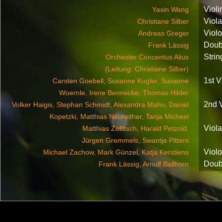
Violi
Yaxin Wang
Viola
Christiane Silber
Violo
Andreas Greger
Doub
Frank Lässig
Strin
Orchester Concentus Alius
(Leitung: Christiane Silber)
1st V
Carsten Goebell, Susanne Kugler, Susanne
Woernle, Irene Bennecke, Thomas Hilder
2nd V
Volker Haigis, Stephan Schmidt, Alexandra Mahn, Daniel
Kopetzki, Matthias Neureither, Tanja Micheel
Viol
Matthias Zollitsch, Harald Petzold,
Jürgen Gremmels, Swantje Pitters
Violo
Michael Zachow, Mark Günzel, Katja Kerstiens
Doub
Frank Lässig, Arnulf Ballhorn
Prod
Amé Toki, Sabine Lässig, Christoph Selbach
Comp
Christoph Selbach
Lyric
Sabine Lässig