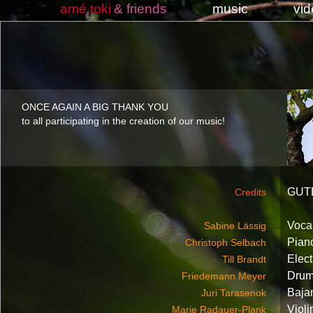
amé toki
& friends
music
vi
ONCE AGAIN A BIG THANK YOU
to all participating in the creation of our music!
GUT
Credits
Voca
Sabine Lässig
Pian
Christoph Selbach
Elect
Till Brandt
Drum
Friedemann Meyer
Bajan
Juri Tarasenok
Violi
Marie Radauer-Plank