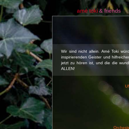
amé toki
& friends
Wir sind nicht allein. Amé Toki wü
inspirierenden Geister und hilfreich
jetzt zu hören ist, und die die wu
ALLEN!
U
Orcheste