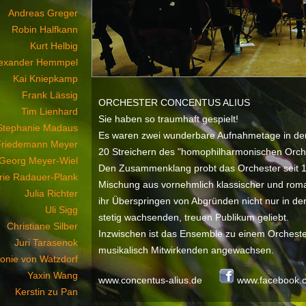
Andreas Greger
Robin Halfkann
Kurt Helbig
lexander Hemmpel
Kai Kniepkamp
Frank Lässig
ORCHESTER CONCENTUS ALIUS
Tim Lienhard
Sie haben so traumhaft gespielt!
Stephanie Madaus
Es waren zwei wunderbare Aufnahmetage in der
Friedemann Meyer
20 Streichern des "homophilharmonischen Orche
Georg Meyer-Wiel
Den Zusammenklang probt das Orchester seit 1
rie Radauer-Plank
Mischung aus vornehmlich klassischer und roman
Julia Richter
ihr Überspringen von Abgründen nicht nur in de
Uli Sigg
stetig wachsenden, treuen Publikum geliebt.
Christiane Silber
Inzwischen ist das Ensemble zu einem Orcheste
Juri Tarasenok
musikalisch Mitwirkenden angewachsen.
onie von Watzdorf
Yaxin Wang
www.concentus-alius.de
www.facebook.c
Kerstin zu Pan