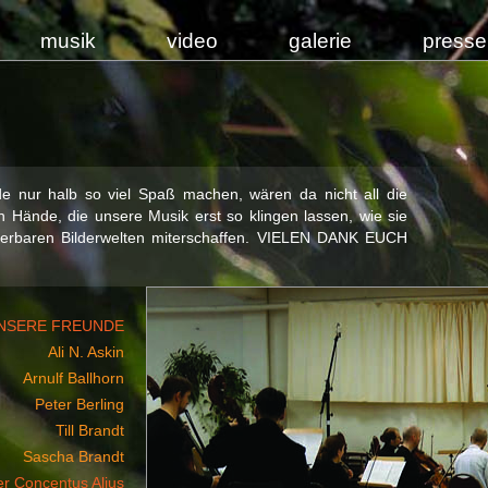
musik
video
galerie
presse
rde nur halb so viel Spaß machen, wären da nicht all die
en Hände, die unsere Musik erst so klingen lassen, wie sie
nderbaren Bilderwelten miterschaffen. VIELEN DANK EUCH
NSERE FREUNDE
Ali N. Askin
Arnulf Ballhorn
Peter Berling
Till Brandt
Sascha Brandt
r Concentus Alius