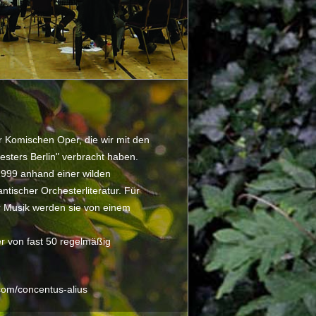
 Komischen Oper, die wir mit den
sters Berlin" verbracht haben.
999 anhand einer wilden
tischer Orchesterliteratur. Für
r Musik werden sie von einem
r von fast 50 regelmäßig
om/concentus-alius