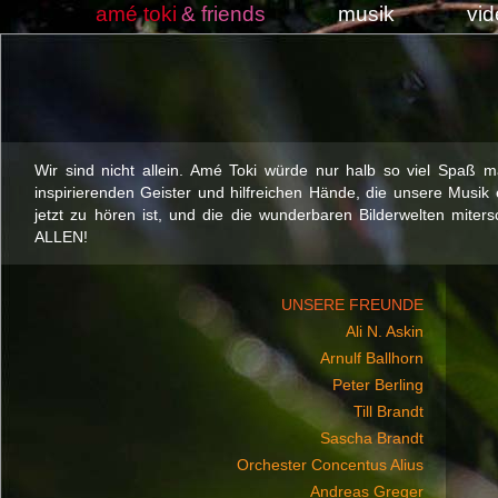
amé toki
& friends
musik
vi
Wir sind nicht allein. Amé Toki würde nur halb so viel Spaß m
inspirierenden Geister und hilfreichen Hände, die unsere Musik e
jetzt zu hören ist, und die die wunderbaren Bilderwelten mit
ALLEN!
UNSERE FREUNDE
Ali N. Askin
Arnulf Ballhorn
Peter Berling
Till Brandt
Sascha Brandt
Orchester Concentus Alius
Andreas Greger