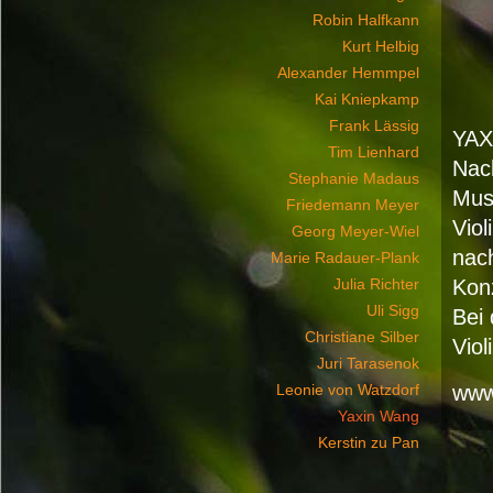
Robin Halfkann
Kurt Helbig
Alexander Hemmpel
Kai Kniepkamp
Frank Lässig
YA
Tim Lienhard
Nac
Stephanie Madaus
Musi
Friedemann Meyer
Viol
Georg Meyer-Wiel
nach
Marie Radauer-Plank
Julia Richter
Konz
Uli Sigg
Bei 
Christiane Silber
Viol
Juri Tarasenok
Leonie von Watzdorf
www
Yaxin Wang
Kerstin zu Pan