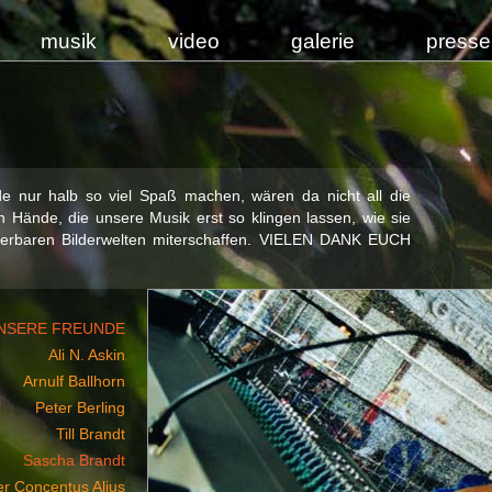
musik
video
galerie
presse
rde nur halb so viel Spaß machen, wären da nicht all die
en Hände, die unsere Musik erst so klingen lassen, wie sie
nderbaren Bilderwelten miterschaffen. VIELEN DANK EUCH
NSERE FREUNDE
Ali N. Askin
Arnulf Ballhorn
Peter Berling
Till Brandt
Sascha Brandt
r Concentus Alius