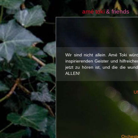
amé toki
& friends
Wir sind nicht allein. Amé Toki wü
inspirierenden Geister und hilfreich
jetzt zu hören ist, und die die wu
ALLEN!
U
Orcheste