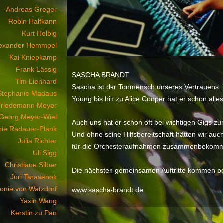
Andreas Greger
Robin Halfkann
Kurt Helbig
lexander Hemmpel
Kai Kniepkamp
Frank Lässig
SASCHA BRANDT
Tim Lienhard
Sascha ist der Tonmensch unseres Vertrauens. 
Stephanie Madaus
Young bis hin zu Alice Cooper hat er schon alles
Friedemann Meyer
Georg Meyer-Wiel
Auch uns hat er schon oft bei wichtigen Gigs z
rie Radauer-Plank
Und ohne seine Hilfsbereitschaft hätten wir au
Julia Richter
für die Orchesteraufnahmen zusammenbekom
Uli Sigg
Christiane Silber
Die nächsten gemeinsamen Auftritte kommen be
Juri Tarasenok
onie von Watzdorf
www.sascha-brandt.de
Yaxin Wang
Kerstin zu Pan