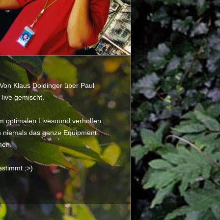
Von Klaus Doldinger über Paul
 live gemischt.
um optimalen Livesound verholfen.
ch niemals das ganze Equipment
men.
stimmt ;>)